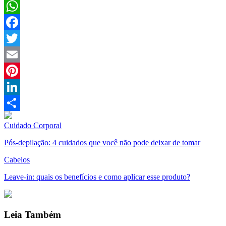
WhatsApp
Facebook
Twitter
Email
Pinterest
LinkedIn
Compartilhar
Cuidado Corporal
Pós-depilação: 4 cuidados que você não pode deixar de tomar
Cabelos
Leave-in: quais os benefícios e como aplicar esse produto?
Leia Também