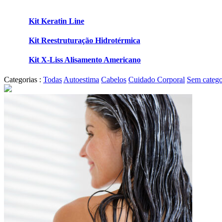
Kit Keratin Line
Kit Reestruturação Hidrotérmica
Kit X-Liss Alisamento Americano
Categorias :
Todas
Autoestima
Cabelos
Cuidado Corporal
Sem catego