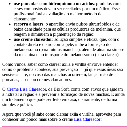
use pomadas com hidroquinona ou ácidos
: produtos com
esses compostos devem ser receitados por um médico. Esse
profissional fará a avaliação do melhor método de
clareamento;
recorra a lasers
: o aparelho envia pulsos ultrarrápidos e de
baixa densidade para as células produtoras de melanina, que
reagem e diminuem a pigmentação da região;
use creme clareador
: solução simples e eficaz, que, com o
contato direto e diário com a pele, inibe a formação do
melanossomo (para futuras manchas), além de atuar na síntese
da melanina e no transporte do melanossomo (para clarear).
Como vimos, saber como clarear axila e virilha envolve entender
como o problema acontece, sua prevenção — já que essas áreas são
sensíveis — e, no caso das manchas ocorrerem, lançar mão de
pomadas, lasers ou cremes clareadores.
O
Creme Lisa Clareador
, da Bio Soft, conta com ativos que ajudam
a hidratar a região e a prevenir a formação de novas machas. É ainda
um tratamento que pode ser feito em casa, diariamente, de forma
simples e prática.
Agora que você já sabe como clarear axila e virilha, aproveite para
conhecer um pouco mais sobre o creme
Lisa Clareador
!