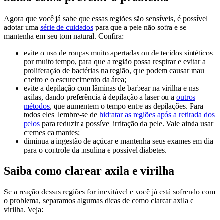
Agora que você já sabe que essas regiões são sensíveis, é possível
adotar uma
série de cuidados
para que a pele não sofra e se
mantenha em seu tom natural. Confira:
evite o uso de roupas muito apertadas ou de tecidos sintéticos
por muito tempo, para que a região possa respirar e evitar a
proliferação de bactérias na região, que podem causar mau
cheiro e o escurecimento da área;
evite a depilação com lâminas de barbear na virilha e nas
axilas, dando preferência à depilação a laser ou a
outros
métodos
, que aumentem o tempo entre as depilações. Para
todos eles, lembre-se de
hidratar as regiões após a retirada dos
pelos
para reduzir a possível irritação da pele. Vale ainda usar
cremes calmantes;
diminua a ingestão de açúcar e mantenha seus exames em dia
para o controle da insulina e possível diabetes.
Saiba como clarear axila e virilha
Se a reação dessas regiões for inevitável e você já está sofrendo com
o problema, separamos algumas dicas de como clarear axila e
virilha. Veja: