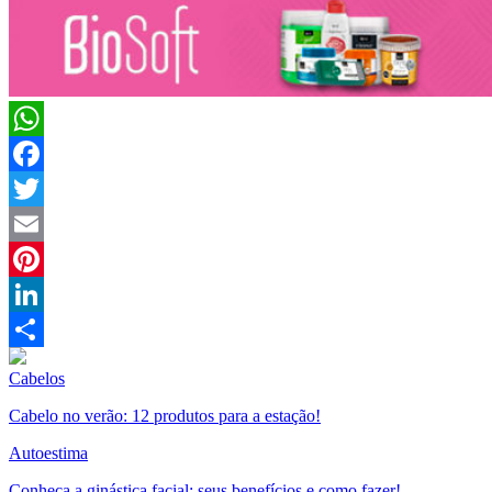
WhatsApp
Facebook
Twitter
Email
Pinterest
LinkedIn
Compartilhar
Cabelos
Cabelo no verão: 12 produtos para a estação!
Autoestima
Conheça a ginástica facial: seus benefícios e como fazer!