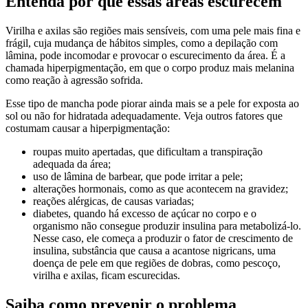
Entenda por que essas áreas escurecem
Virilha e axilas são regiões mais sensíveis, com uma pele mais fina e
frágil, cuja mudança de hábitos simples, como a depilação com
lâmina, pode incomodar e provocar o escurecimento da área. É a
chamada hiperpigmentação, em que o corpo produz mais melanina
como reação à agressão sofrida.
Esse tipo de mancha pode piorar ainda mais se a pele for exposta ao
sol ou não for hidratada adequadamente. Veja outros fatores que
costumam causar a hiperpigmentação:
roupas muito apertadas, que dificultam a transpiração
adequada da área;
uso de lâmina de barbear, que pode irritar a pele;
alterações hormonais, como as que acontecem na gravidez;
reações alérgicas, de causas variadas;
diabetes, quando há excesso de açúcar no corpo e o
organismo não consegue produzir insulina para metabolizá-lo.
Nesse caso, ele começa a produzir o fator de crescimento de
insulina, substância que causa a acantose nigricans, uma
doença de pele em que regiões de dobras, como pescoço,
virilha e axilas, ficam escurecidas.
Saiba como prevenir o problema