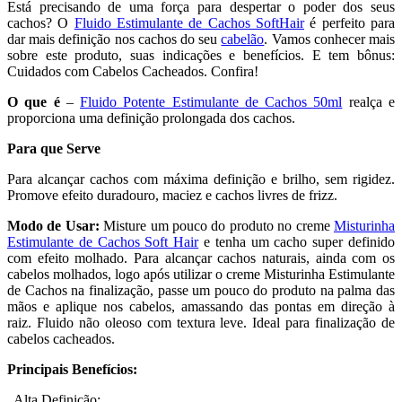
Está precisando de uma força para despertar o poder dos seus
cachos? O
Fluido Estimulante de Cachos SoftHair
é perfeito para
dar mais definição nos cachos do seu
cabelão
. Vamos conhecer mais
sobre este produto, suas indicações e benefícios. E tem bônus:
Cuidados com Cabelos Cacheados. Confira!
O que é
–
Fluido Potente Estimulante de Cachos 50ml
realça e
proporciona uma definição prolongada dos cachos.
Para que Serve
Para alcançar cachos com máxima definição e brilho, sem rigidez.
Promove efeito duradouro, maciez e cachos livres de frizz.
Modo de Usar:
Misture um pouco do produto no creme
Misturinha
Estimulante de Cachos Soft Hair
e tenha um cacho super definido
com efeito molhado. Para alcançar cachos naturais, ainda com os
cabelos molhados, logo após utilizar o creme Misturinha Estimulante
de Cachos na finalização, passe um pouco do produto na palma das
mãos e aplique nos cabelos, amassando das pontas em direção à
raiz. Fluido não oleoso com textura leve. Ideal para finalização de
cabelos cacheados.
Principais Benefícios:
. Alta Definição;