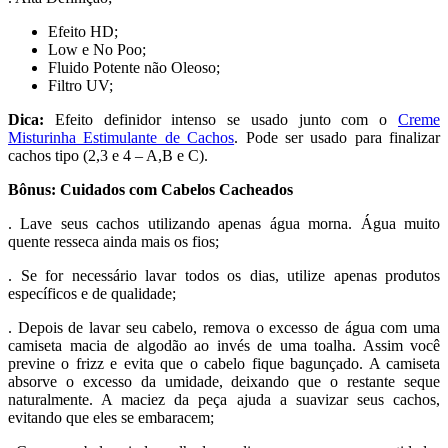
Efeito HD;
Low e No Poo;
Fluido Potente não Oleoso;
Filtro UV;
Dica:
Efeito definidor intenso se usado junto com o
Creme
Misturinha Estimulante de Cachos
. Pode ser usado para finalizar
cachos tipo (2,3 e 4 – A,B e C).
Bônus: Cuidados com Cabelos Cacheados
. Lave seus cachos utilizando apenas água morna. Água muito
quente resseca ainda mais os fios;
. Se for necessário lavar todos os dias, utilize apenas produtos
específicos e de qualidade;
. Depois de lavar seu cabelo, remova o excesso de água com uma
camiseta macia de algodão ao invés de uma toalha. Assim você
previne o frizz e evita que o cabelo fique bagunçado. A camiseta
absorve o excesso da umidade, deixando que o restante seque
naturalmente. A maciez da peça ajuda a suavizar seus cachos,
evitando que eles se embaracem;