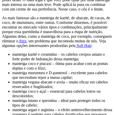
mais intensa ou uma mais leve. Pode aplicá-la pura ou combinar
com um creme de sua preferência. Nesse caso, o céu é o limite.
As mais famosas são a manteiga de karité, de abacate, de cacau, de
coco, de murumuru, entre outras. Conforme dissemos, é possível
encontrar no mercado vários tipos e combinações, principalmente
porque essa queridinha é maravilhosa para a etapa de nutrição.
Algumas delas, como a manteiga de coco, por exemplo, conseguem
eliminar o
frizz
, um problema que incomoda muitas de nós. Veja
algumas opções interessantes produzidas pela
Soft Hair
:
manteiga karité e ceramidas – os cabelos crespos amam o
forte poder de hidratação dessa manteiga;
manteiga coco e pracaxi – ótima para acabar com as pontas
duplas e com o frizz;
manteiga murumuru e D-pantenol – excelente para cabelos
que necessitam repor a massa capilar;
manteiga vegana abacate e aveia – muito eficaz em cabelos
ressecados e fragilizados;
manteiga coco e açaí – essencial para cabelos loiros ou
descoloridos;
manteiga tutano e queratina – ideal para proteger todos os
tipos de cabelo;
manteiga argan e arginina – o efeito antienvelhecimento dessa
manteiga é perfeito para cabelos danificados por processos