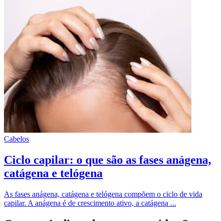
Cabelos
Ciclo capilar: o que são as fases anágena,
catágena e telógena
As fases anágena, catágena e telógena compõem o ciclo de vida
capilar. A anágena é de crescimento ativo, a catágena ...