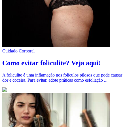
Cuidado Corporal
Como evitar foliculite? Veja aqui!
A foliculite é uma inflamação nos folículos pilosos que pode causar
dor e coceira. Para evitar, adote práticas como esfoliação ...