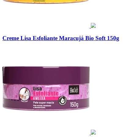
Creme Lisa Esfoliante Maracujá Bio Soft 150g