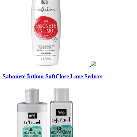
Sabonete Íntimo SoftClose Love Seduxs