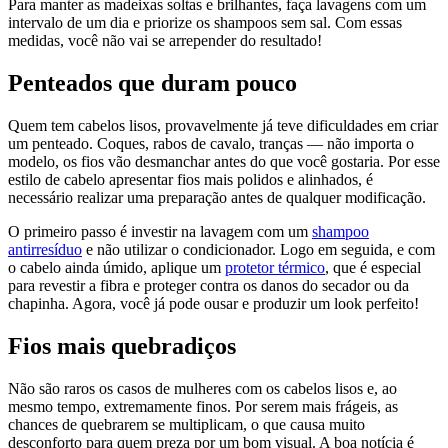
Para manter as madeixas soltas e brilhantes, faça lavagens com um
intervalo de um dia e priorize os shampoos sem sal. Com essas
medidas, você não vai se arrepender do resultado!
Penteados que duram pouco
Quem tem cabelos lisos, provavelmente já teve dificuldades em criar
um penteado. Coques, rabos de cavalo, tranças — não importa o
modelo, os fios vão desmanchar antes do que você gostaria. Por esse
estilo de cabelo apresentar fios mais polidos e alinhados, é
necessário realizar uma preparação antes de qualquer modificação.
O primeiro passo é investir na lavagem com um
shampoo
antirresíduo
e não utilizar o condicionador. Logo em seguida, e com
o cabelo ainda úmido, aplique um
protetor térmico
, que é especial
para revestir a fibra e proteger contra os danos do secador ou da
chapinha. Agora, você já pode ousar e produzir um look perfeito!
Fios mais quebradiços
Não são raros os casos de mulheres com os cabelos lisos e, ao
mesmo tempo, extremamente finos. Por serem mais frágeis, as
chances de quebrarem se multiplicam, o que causa muito
desconforto para quem preza por um bom visual. A boa notícia é