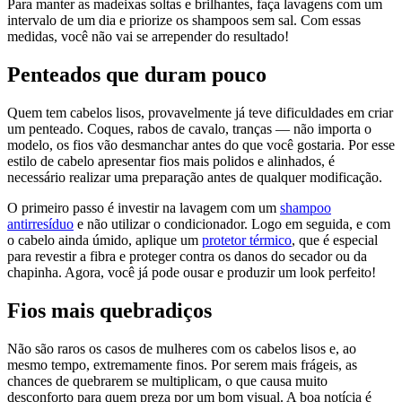
Para manter as madeixas soltas e brilhantes, faça lavagens com um
intervalo de um dia e priorize os shampoos sem sal. Com essas
medidas, você não vai se arrepender do resultado!
Penteados que duram pouco
Quem tem cabelos lisos, provavelmente já teve dificuldades em criar
um penteado. Coques, rabos de cavalo, tranças — não importa o
modelo, os fios vão desmanchar antes do que você gostaria. Por esse
estilo de cabelo apresentar fios mais polidos e alinhados, é
necessário realizar uma preparação antes de qualquer modificação.
O primeiro passo é investir na lavagem com um
shampoo
antirresíduo
e não utilizar o condicionador. Logo em seguida, e com
o cabelo ainda úmido, aplique um
protetor térmico
, que é especial
para revestir a fibra e proteger contra os danos do secador ou da
chapinha. Agora, você já pode ousar e produzir um look perfeito!
Fios mais quebradiços
Não são raros os casos de mulheres com os cabelos lisos e, ao
mesmo tempo, extremamente finos. Por serem mais frágeis, as
chances de quebrarem se multiplicam, o que causa muito
desconforto para quem preza por um bom visual. A boa notícia é