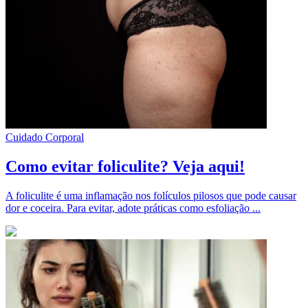
Cuidado Corporal
Como evitar foliculite? Veja aqui!
A foliculite é uma inflamação nos folículos pilosos que pode causar
dor e coceira. Para evitar, adote práticas como esfoliação ...