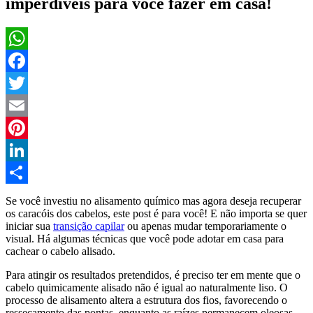
imperdíveis para você fazer em casa!
WhatsApp
Facebook
Twitter
Email
Pinterest
LinkedIn
Compartilhar
Se você investiu no alisamento químico mas agora deseja recuperar
os caracóis dos cabelos, este post é para você! E não importa se quer
iniciar sua
transição capilar
ou apenas mudar temporariamente o
visual. Há algumas técnicas que você pode adotar em casa para
cachear o cabelo alisado.
Para atingir os resultados pretendidos, é preciso ter em mente que o
cabelo quimicamente alisado não é igual ao naturalmente liso. O
processo de alisamento altera a estrutura dos fios, favorecendo o
ressecamento das pontas, enquanto as raízes permanecem oleosas.