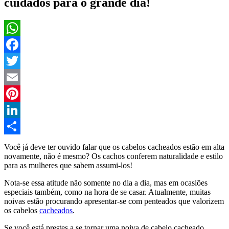
cuidados para o grande dia!
WhatsApp
Facebook
Twitter
Email
Pinterest
LinkedIn
Compartilhar
Você já deve ter ouvido falar que os cabelos cacheados estão em alta
novamente, não é mesmo? Os cachos conferem naturalidade e estilo
para as mulheres que sabem assumi-los!
Nota-se essa atitude não somente no dia a dia, mas em ocasiões
especiais também, como na hora de se casar. Atualmente, muitas
noivas estão procurando apresentar-se com penteados que valorizem
os cabelos
cacheados
.
Se você está prestes a se tornar uma noiva de cabelo cacheado,