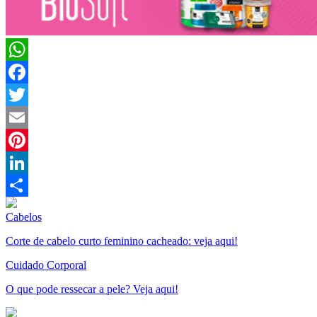
WhatsApp
Facebook
Twitter
Email
Pinterest
LinkedIn
Compartilhar
Cabelos
Corte de cabelo curto feminino cacheado: veja aqui!
Cuidado Corporal
O que pode ressecar a pele? Veja aqui!