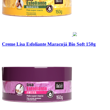
Creme Lisa Esfoliante Maracujá Bio Soft 150g