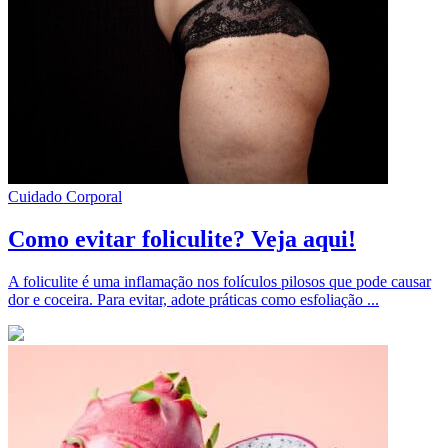
Cuidado Corporal
Como evitar foliculite? Veja aqui!
A foliculite é uma inflamação nos folículos pilosos que pode causar
dor e coceira. Para evitar, adote práticas como esfoliação ...