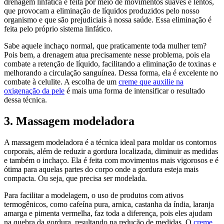
drenagem linfática é feita por meio de movimentos suaves e lentos,
que provocam a eliminação de líquidos produzidos pelo nosso
organismo e que são prejudiciais à nossa saúde. Essa eliminação é
feita pelo próprio sistema linfático.
Sabe aquele inchaço normal, que praticamente toda mulher tem?
Pois bem, a drenagem atua precisamente nesse problema, pois ela
combate a retenção de líquido, facilitando a eliminação de toxinas e
melhorando a circulação sanguínea. Dessa forma, ela é excelente no
combate à celulite. A escolha de um
creme que auxilie na
oxigenação da pele
é mais uma forma de intensificar o resultado
dessa técnica.
3. Massagem modeladora
A massagem modeladora é a técnica ideal para moldar os contornos
corporais, além de reduzir a gordura localizada, diminuir as medidas
e também o inchaço. Ela é feita com movimentos mais vigorosos e é
ótima para aquelas partes do corpo onde a gordura esteja mais
compacta. Ou seja, que precisa ser modelada.
Para facilitar a modelagem, o uso de produtos com ativos
termogênicos, como cafeína pura, arnica, castanha da índia, laranja
amarga e pimenta vermelha, faz toda a diferença, pois eles ajudam
na quebra da gordura, resultando na redução de medidas. O
creme