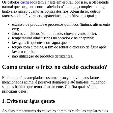
Os cabelos
cacheados
tem a haste em espiral, por isso, a oleosidade
natural que surge no couro cabeludo não atinge, completamente,
tanto a extensão quanto as pontas dos fios. Além disso, outros
fatores podem favorecer o aparecimento do frizz, tais quais:
excesso de produtos e processos químicos (tintura, alisamento
etc);
fatores climáticos (sol, umidade, chuva e vento forte);
temperaturas altas usadas no secador e na chapinha;
lavagens frequentes com água quente;
torção com a toalha, a fim de retirar o excesso de água após
lavar o cabelo;
não utilização de produtos defrizantes.
Como tratar o frizz no cabelo cacheado?
Embora os fios arrepiados costumem surgir devido aos fatores
mencionados acima, é possível domá-los e até tratá-los, mudando
simples hábitos que temos diariamente. Confira quais são os
principais deles!
1. Evite usar água quente
As altas temperaturas do chuveiro abrem as cutículas capilares e os