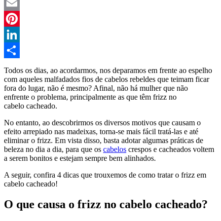
Twitter
Email
Pinterest
LinkedIn
Compartilhar
Todos os dias, ao acordarmos, nos deparamos em frente ao espelho
com aqueles malfadados fios de cabelos rebeldes que teimam ficar
fora do lugar, não é mesmo? Afinal, não há mulher que não
enfrente o problema, principalmente as que têm frizz no
cabelo cacheado.
No entanto, ao descobrirmos os diversos motivos que causam o
efeito arrepiado nas madeixas, torna-se mais fácil tratá-las e até
eliminar o frizz. Em vista disso, basta adotar algumas práticas de
beleza no dia a dia, para que os
cabelos
crespos e cacheados voltem
a serem bonitos e estejam sempre bem alinhados.
A seguir, confira 4 dicas que trouxemos de como tratar o frizz em
cabelo cacheado!
O que causa o frizz no cabelo cacheado?