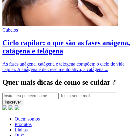
Cabelos
Ciclo capilar: o que são as fases anágena,
catágena e telógena
As fases anágena, catágena e telógena compõem o ciclo de vida
capilar. A anágena é de crescimento ativo, a catágena ...
Quer mais dicas
de como se cuidar ?
inscrever
Quem somos
Produtos
Linhas
Quiz