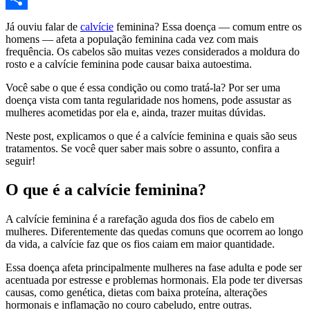
Compartilhar
Já ouviu falar de
calvície
feminina? Essa doença — comum entre os
homens — afeta a população feminina cada vez
com
mais
frequência. Os cabelos são muitas vezes considerados a moldura do
rosto e a calvície feminina pode causar baixa autoestima.
Você sabe o que é essa condição ou como tratá-la? Por ser uma
doença vista com tanta regularidade nos homens, pode assustar as
mulheres acometidas por ela e, ainda, trazer muitas dúvidas.
Neste post, explicamos o que é a calvície feminina e quais são seus
tratamentos. Se você quer saber mais sobre o assunto, confira a
seguir!
O que é a calvície feminina?
A calvície feminina é a rarefação aguda dos fios de cabelo em
mulheres. Diferentemente das quedas comuns que ocorrem ao longo
da vida, a calvície faz que os fios caiam em maior quantidade.
Essa doença afeta principalmente mulheres na fase adulta e pode ser
acentuada por estresse e problemas hormonais. Ela pode ter diversas
causas, como genética,
dietas com baixa proteína,
alterações
hormonais e inflamação no couro cabeludo, entre outras.