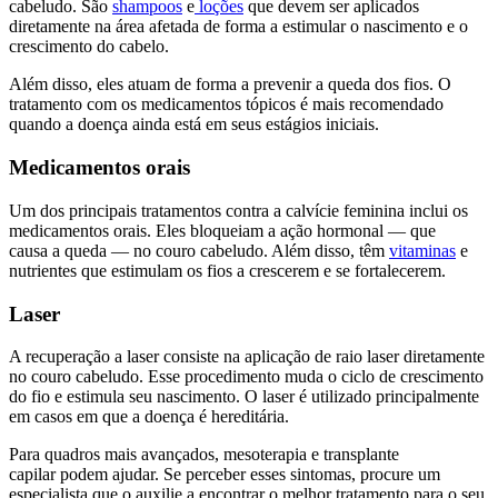
cabeludo. São
shampoos
e
loções
que devem ser aplicados
diretamente na área afetada de forma a estimular o nascimento e o
crescimento do cabelo.
Além disso, eles atuam de forma a prevenir a queda dos fios. O
tratamento com os medicamentos tópicos é mais recomendado
quando a doença ainda está em
seus estágios iniciais
.
Medicamentos orais
Um dos principais tratamentos contra a calvície feminina inclui os
medicamentos orais. Eles bloqueiam a ação hormonal
—
que
causa a queda
—
no couro cabeludo. Além disso, têm
vitaminas
e
nutrientes que estimulam os fios a crescerem e se fortalecerem.
Laser
A recuperação a laser consiste na aplicação de raio laser diretamente
no couro cabeludo. Esse procedimento muda o ciclo de crescimento
do fio e estimula seu nascimento. O laser é utilizado principalmente
em casos em que a doença é hereditária.
Para quadros mais avançados, mesoterapia e transplante
capilar podem ajudar. Se perceber esses sintomas, procure um
especialista que o auxilie a encontrar o melhor tratamento para o seu