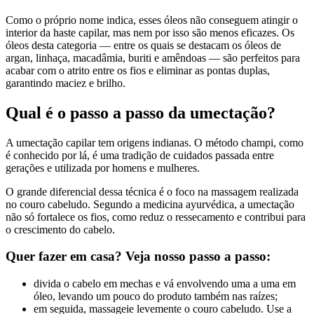
Como o próprio nome indica, esses óleos não conseguem atingir o
interior da haste capilar, mas nem por isso são menos eficazes. Os
óleos desta categoria — entre os quais se destacam os óleos de
argan, linhaça, macadâmia, buriti e amêndoas — são perfeitos para
acabar com o atrito entre os fios e eliminar as pontas duplas,
garantindo maciez e brilho.
Qual é o passo a passo da umectação?
A umectação capilar tem origens indianas. O método champi, como
é conhecido por lá, é uma tradição de cuidados passada entre
gerações e utilizada por homens e mulheres.
O grande diferencial dessa técnica é o foco na massagem realizada
no couro cabeludo. Segundo a medicina ayurvédica, a umectação
não só fortalece os fios, como reduz o ressecamento e contribui para
o crescimento do cabelo.
Quer fazer em casa? Veja nosso passo a passo:
divida o cabelo em mechas e vá envolvendo uma a uma em
óleo, levando um pouco do produto também nas raízes;
em seguida, massageie levemente o couro cabeludo. Use a