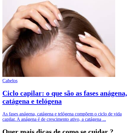
Cabelos
Ciclo capilar: o que são as fases anágena,
catágena e telógena
As fases anágena, catágena e telógena compõem o ciclo de vida
capilar. A anágena é de crescimento ativo, a catágena ...
Quer mais dicas
de como se cuidar ?