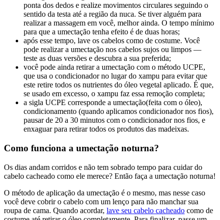
ponta dos dedos e realize movimentos circulares seguindo o
sentido da testa até a região da nuca. Se tiver alguém para
realizar a massagem em você, melhor ainda. O tempo mínimo
para que a umectação tenha efeito é de duas horas;
após esse tempo, lave os cabelos como de costume. Você
pode realizar a umectação nos cabelos sujos ou limpos —
teste as duas versões e descubra a sua preferida;
você pode ainda retirar a umectação com o método UCPE,
que usa o condicionador no lugar do xampu para evitar que
este retire todos os nutrientes do óleo vegetal aplicado. É que,
se usado em excesso, o xampu faz essa remoção completa;
a sigla UCPE corresponde a umectação(feita com o óleo),
condicionamento (quando aplicamos condicionador nos fios),
pausar de 20 a 30 minutos com o condicionador nos fios, e
enxaguar para retirar todos os produtos das madeixas.
Como funciona a umectação noturna?
Os dias andam corridos e não tem sobrado tempo para cuidar do
cabelo cacheado como ele merece? Então faça a umectação noturna!
O método de aplicação da umectação é o mesmo, mas nesse caso
você deve cobrir o cabelo com um lenço para não manchar sua
roupa de cama. Quando acordar,
lave seu cabelo cacheado
como de
costume até retirar o óleo completamente. Para finalizar, passe um