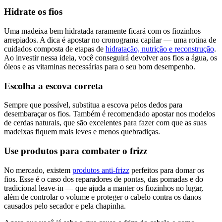
Hidrate os fios
Uma madeixa bem hidratada raramente ficará com os fiozinhos
arrepiados. A dica é apostar no cronograma capilar — uma rotina de
cuidados composta de etapas de
hidratação, nutrição e reconstrução
.
Ao investir nessa ideia, você conseguirá devolver aos fios a água, os
óleos e as vitaminas necessárias para o seu bom desempenho.
Escolha a escova correta
Sempre que possível, substitua a escova pelos dedos para
desembaraçar os fios. Também é recomendado apostar nos modelos
de cerdas naturais, que são excelentes para fazer com que as suas
madeixas fiquem mais leves e menos quebradiças.
Use produtos para combater o frizz
No mercado, existem
produtos anti-frizz
perfeitos para domar os
fios. Esse é o caso dos reparadores de pontas, das pomadas e do
tradicional leave-in — que ajuda a manter os fiozinhos no lugar,
além de controlar o volume e proteger o cabelo contra os danos
causados pelo secador e pela chapinha.