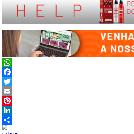
WhatsApp
Facebook
Twitter
Email
Pinterest
LinkedIn
Compartilhar
Cabelos