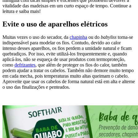
miniguia com dicas simples e eficientes que prometem devolver a
vitalidade das madeixas em um curto espaço de tempo. Continue a
leitura e saiba mais!
Evite o uso de aparelhos elétricos
Muitas vezes o uso do secador, da
chapinha
ou do
babyliss
torna-se
indispensável para modelar os fios. Contudo, devido ao calor
intenso desses aparelhos, os fios perdem a umidade natural e ficam
quebradiços. Por isso, evite utilizá-los frequentemente e, quando
aplicá-los, não se esqueça de usar produtos com termoproteção,
como
defrizantes
, que além de proteger os fios do calor, também
podem ajudar a tratar os cabelos. Também não demore muito tempo
em cada mecha, pois temperaturas muito altas queimam o cabelo.
Aproveite que usar os cabelos de forma natural está em alta e alterne
o uso das finalizações e penteados.