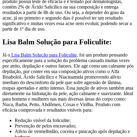
produto possui teste de eficácia e é testado por dematologistas,
contém 2% de Ácido Salicílico na sua composição e entrega
resultados a partir de 8h de uso. Ou seja, a depender do grau da
acne, já no primeiro e segundo dias é possível ter um resultado
significativo e muitas vezes essa acne nem evoluir, podendo secar a
partir de 1º dia de uso.
Lisa Balm Solução para Foliculite:
Já o
Lisa Balm Solução para Foliculite
, foi um produto pensando
especificamente para a solução do problema causado muitas vezes
por atrito, depilação e outros fatores. Ele age como um calmante pós
depilação, por conter em sua composição ativos como o Alfa
Bisabolol, Ácido Salicílico e Niacinamida promovendo alívio
imediato do desconforto da pele que sofre agressão de lâmina,
roupas apertadas e atrito intenso. Essa junção de ativos também atua
diretamente na hidratação da pele, ação calmante e suavizante. Ideal
para homens e mulheres nas mais diversas áreas do corpo como:
Nuca, Barba, Peito, Abdômen, Coxas e Virilha. Produto com
eficácia comprovada e resultados visíveis para:
Redução visível da foliculite;
Prevenção de pelos encravados;
Alívio de vermelhidão, coceira e pinicação após depilação e
barbear;