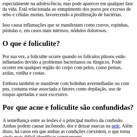
especialmente na adolescência, mas pode aparecer em qualquer fase
da vida. Está relacionada ao entupimento dos poros por excesso de
sebo e células mortas, favorecendo a proliferação de bactérias.
Isso causa inflamações que se manifestam como cravos, espinhas,
pústulas e, em casos mais intensos, nódulos dolorosos.
O que é foliculite?
Por sua vez, a foliculite ocorre quando os folículos pilosos estão
inflamados devido a problemas bacterianos ou fúngicos. Pode
ocorrer em qualquer região do corpo com pelos, como pernas,
axilas, virilha e costas.
Embora também se manifeste com bolinhas avermelhadas ou com
pus, costuma estar associada a fatores como depilação, uso de
roupas apertadas e suor excessivo.
Por que acne e foliculite são confundidas?
A semelhança entre as lesões é o principal motivo da confusão.
Ambas podem causar incômodo, dor e deixar marcas na
pele
. Além
disso, há casos em que ambas as condições coexistem, o que torna
ainda mais difícil identificar corretamente.