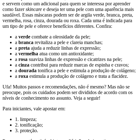
e servem como um adicional para quem se interessa por aprender
como fazer
skincare
e deseja ter uma pele com uma aparência mais
saudável. Essas máscaras podem ser de argila verde, branca, preta,
vermelha, rosa, cinza, dourada ou roxa. Cada uma é indicada para
um tipo de pele e oferece benefícios diferentes. Confira:
a
verde
combate a oleosidade da pele;
a
branca
revitaliza a pele e clareia manchas;
a
preta
ajuda a reduzir linhas de expressão;
a
vermelha
atua como um antioxidante;
a
rosa
suaviza linhas de expressão e cicatrizes na pele;
a
cinza
contribui para reduzir marcas de espinha e cravos;
a
dourada
tonifica a pele e estimula a produção de colágeno;
a
roxa
estimula a produção de colágeno e trata a flacidez.
Ufa! Muitos passos e recomendações, não é mesmo? Mas não se
preocupe, pois os cuidados podem ser divididos de acordo com os
níveis de conhecimento no assunto. Veja a seguir!
Para iniciantes, vale apostar em:
1. limpeza;
2. tonificação;
3. proteção.