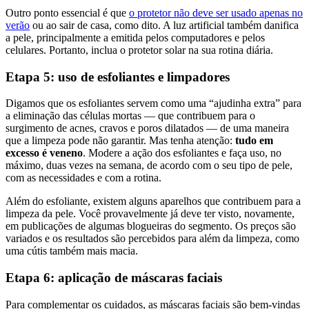
Outro ponto essencial é que
o protetor não deve ser usado apenas no
verão
ou ao sair de casa, como dito. A luz artificial também danifica
a pele, principalmente a emitida pelos computadores e pelos
celulares. Portanto, inclua o protetor solar na sua rotina diária.
Etapa 5: uso de esfoliantes e limpadores
Digamos que os esfoliantes servem como uma “ajudinha extra” para
a eliminação das células mortas — que contribuem para o
surgimento de acnes, cravos e poros dilatados — de uma maneira
que a limpeza pode não garantir. Mas tenha atenção:
tudo em
excesso é veneno
. Modere a ação dos esfoliantes e faça uso, no
máximo, duas vezes na semana, de acordo com o seu tipo de pele,
com as necessidades e com a rotina.
Além do esfoliante, existem alguns aparelhos que contribuem para a
limpeza da pele. Você provavelmente já deve ter visto, novamente,
em publicações de algumas blogueiras do segmento. Os preços são
variados e os resultados são percebidos para além da limpeza, como
uma cútis também mais macia.
Etapa 6: aplicação de máscaras faciais
Para complementar os cuidados, as máscaras faciais são bem-vindas