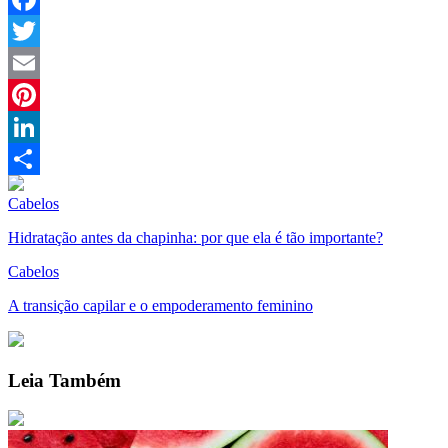
Facebook
Twitter
Email
Pinterest
LinkedIn
Compartilhar
Cabelos
Hidratação antes da chapinha: por que ela é tão importante?
Cabelos
A transição capilar e o empoderamento feminino
Leia Também