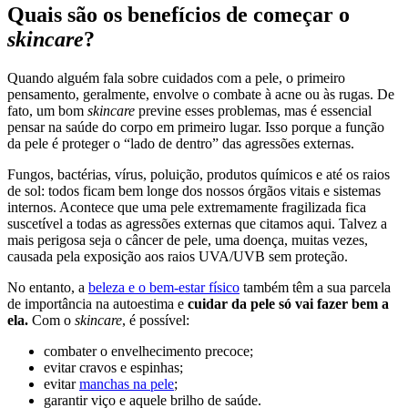
Quais são os benefícios de começar o
skincare
?
Quando alguém fala sobre cuidados com a pele, o primeiro
pensamento, geralmente, envolve o combate à acne ou às rugas. De
fato, um bom
skincare
previne esses problemas, mas é essencial
pensar na saúde do corpo em primeiro lugar. Isso porque a função
da pele é proteger o “lado de dentro” das agressões externas.
Fungos, bactérias, vírus, poluição, produtos químicos e até os raios
de sol: todos ficam bem longe dos nossos órgãos vitais e sistemas
internos. Acontece que uma pele extremamente fragilizada fica
suscetível a todas as agressões externas que citamos aqui. Talvez a
mais perigosa seja o câncer de pele, uma doença, muitas vezes,
causada pela exposição aos raios UVA/UVB sem proteção.
No entanto, a
beleza e o bem-estar físico
também têm a sua parcela
de importância na autoestima e
cuidar da pele só vai fazer bem a
ela.
Com o
skincare
, é possível:
combater o envelhecimento precoce;
evitar cravos e espinhas;
evitar
manchas na pele
;
garantir viço e aquele brilho de saúde.