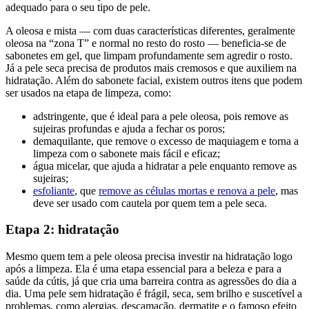
adequado para o seu tipo de pele.
A oleosa e mista — com duas características diferentes, geralmente
oleosa na “zona T” e normal no resto do rosto — beneficia-se de
sabonetes em gel, que limpam profundamente sem agredir o rosto.
Já a pele seca precisa de produtos mais cremosos e que auxiliem na
hidratação. Além do sabonete facial, existem outros itens que podem
ser usados na etapa de limpeza, como:
adstringente, que é ideal para a pele oleosa, pois remove as
sujeiras profundas e ajuda a fechar os poros;
demaquilante, que remove o excesso de maquiagem e torna a
limpeza com o sabonete mais fácil e eficaz;
água micelar, que ajuda a hidratar a pele enquanto remove as
sujeiras;
esfoliante
, que
remove as células mortas e renova a pele
, mas
deve ser usado com cautela por quem tem a pele seca.
Etapa 2: hidratação
Mesmo quem tem a pele oleosa precisa investir na hidratação logo
após a limpeza. Ela é uma etapa essencial para a beleza e para a
saúde da cútis, já que cria uma barreira contra as agressões do dia a
dia. Uma pele sem hidratação é frágil, seca, sem brilho e suscetível a
problemas, como alergias, descamação, dermatite e o famoso efeito