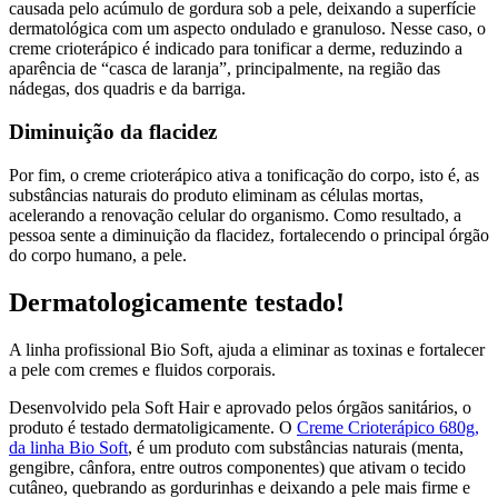
causada pelo acúmulo de gordura sob a pele, deixando a superfície
dermatológica com um aspecto ondulado e granuloso. Nesse caso, o
creme crioterápico é indicado para tonificar a derme, reduzindo a
aparência de “casca de laranja”, principalmente, na região das
nádegas, dos quadris e da barriga.
Diminuição da flacidez
Por fim, o creme crioterápico ativa a tonificação do corpo, isto é, as
substâncias naturais do produto eliminam as células mortas,
acelerando a renovação celular do organismo. Como resultado, a
pessoa sente a diminuição da flacidez, fortalecendo o principal órgão
do corpo humano, a pele.
Dermatologicamente testado!
A linha profissional Bio Soft, ajuda a eliminar as toxinas e fortalecer
a pele com cremes e fluidos corporais.
Desenvolvido pela Soft Hair e aprovado pelos órgãos sanitários, o
produto é testado dermatoligicamente. O
Creme Crioterápico 680g,
da linha Bio Soft
, é um produto com substâncias naturais (menta,
gengibre, cânfora, entre outros componentes) que ativam o tecido
cutâneo, quebrando as gordurinhas e deixando a pele mais firme e