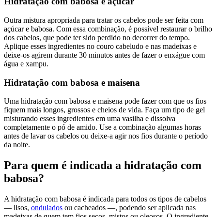
Hidratação com babosa e açúcar
Outra mistura apropriada para tratar os cabelos pode ser feita com
açúcar e babosa. Com essa combinação, é possível restaurar o brilho
dos cabelos, que pode ter sido perdido no decorrer do tempo.
Aplique esses ingredientes no couro cabeludo e nas madeixas e
deixe-os agirem durante 30 minutos antes de fazer o enxágue com
água e xampu.
Hidratação com babosa e maisena
Uma hidratação com babosa e maisena pode fazer com que os fios
fiquem mais longos, grossos e cheios de vida. Faça um tipo de gel
misturando esses ingredientes em uma vasilha e dissolva
completamente o pó de amido. Use a combinação algumas horas
antes de lavar os cabelos ou deixe-a agir nos fios durante o período
da noite.
Para quem é indicada a hidratação com
babosa?
A hidratação com babosa é indicada para todos os tipos de cabelos
— lisos,
ondulados
ou cacheados —, podendo ser aplicada nas
madeixas de quem tem fios secos, mistos ou oleosos. O ingrediente