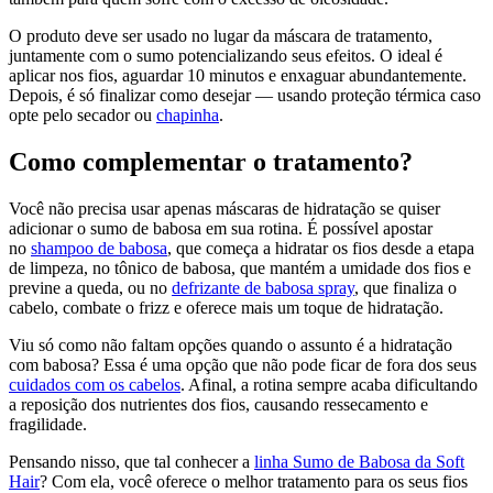
O produto deve ser usado no lugar da máscara de tratamento,
juntamente com o sumo potencializando seus efeitos. O ideal é
aplicar nos fios, aguardar 10 minutos e enxaguar abundantemente.
Depois, é só finalizar como desejar — usando proteção térmica caso
opte pelo secador ou
chapinha
.
Como complementar o tratamento?
Você não precisa usar apenas máscaras de hidratação se quiser
adicionar o sumo de babosa em sua rotina. É possível apostar
no
shampoo de babosa
, que começa a hidratar os fios desde a etapa
de limpeza, no tônico de babosa, que mantém a umidade dos fios e
previne a queda, ou no
defrizante de babosa spray
, que finaliza o
cabelo, combate o frizz e oferece mais um toque de hidratação.
Viu só como não faltam opções quando o assunto é a hidratação
com babosa? Essa é uma opção que não pode ficar de fora dos seus
cuidados com os cabelos
. Afinal, a rotina sempre acaba dificultando
a reposição dos nutrientes dos fios, causando ressecamento e
fragilidade.
Pensando nisso, que tal conhecer a
linha Sumo de Babosa da Soft
Hair
? Com ela, você oferece o melhor tratamento para os seus fios