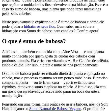
A gente diz “quase”, pois existem diversos produtos de tratamento
que repõem a umidade dos fios e devolvem sua hidratação. Esse é o
caso do sumo de babosa, uma planta que pode fazer maravilhas
pelos seus cabelos.
Neste post, vamos te explicar o que é sumo de babosa e como ele
pode ajudar a
hidratar os seus fios
. Quer saber mais sobre a
hidratação com Sumo de babosa para cabelos ? Confira agora!
O que é sumo de babosa?
A babosa — também conhecida como Aloe Vera — é uma planta
muito conhecida por quem gosta de cuidar dos cabelos com
produtos naturais. Ela é rica em vitaminas A, B e C, além de selênio,
zinco e cálcio. Por isso, hidrata e nutre os fios profundamente.
O sumo de babosa pode ser retirado direto da planta e aplicado no
cabelo, mas o processo costuma ser um pouco trabalhoso. É preciso
comprar a planta — ou tê-la em casa —, abrir evitando seus
espinhos, remover o sumo e aplicar no cabelo. Além disso, ela tem
um gosto desagradável que acaba indo parar na boca durante a
manipulação.
Pensando em uma forma mais prática de usar a babosa, nós, da Soft
Hair, lançamos o
Sumo Natural de Babosa Vegano
. O produto faz