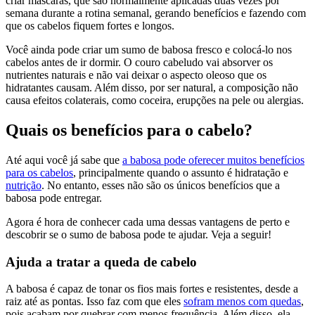
criar máscaras, que são normalmente aplicadas duas vezes por
semana durante a rotina semanal, gerando benefícios e fazendo com
que os cabelos fiquem fortes e longos.
Você ainda pode criar um sumo de babosa fresco e colocá-lo nos
cabelos antes de ir dormir. O couro cabeludo vai absorver os
nutrientes naturais e não vai deixar o aspecto oleoso que os
hidratantes causam. Além disso, por ser natural, a composição não
causa efeitos colaterais, como coceira, erupções na pele ou alergias.
Quais os benefícios para o cabelo?
Até aqui você já sabe que
a babosa pode oferecer muitos benefícios
para os cabelos
, principalmente quando o assunto é hidratação e
nutrição
. No entanto, esses não são os únicos benefícios que a
babosa pode entregar.
Agora é hora de conhecer cada uma dessas vantagens de perto e
descobrir se o sumo de babosa pode te ajudar. Veja a seguir!
Ajuda a tratar a queda de cabelo
A babosa é capaz de tonar os fios mais fortes e resistentes, desde a
raiz até as pontas. Isso faz com que eles
sofram menos com quedas
,
pois acabam por quebrar com menos frequência. Além disso, ela