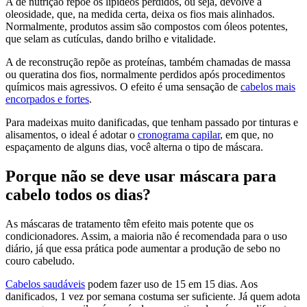
A de nutrição repõe os lipídeos perdidos, ou seja, devolve a
oleosidade, que, na medida certa, deixa os fios mais alinhados.
Normalmente, produtos assim são compostos com óleos potentes,
que selam as cutículas, dando brilho e vitalidade.
A de reconstrução repõe as proteínas, também chamadas de massa
ou queratina dos fios, normalmente perdidos após procedimentos
químicos mais agressivos. O efeito é uma sensação de
cabelos mais
encorpados e fortes
.
Para madeixas muito danificadas, que tenham passado por tinturas e
alisamentos, o ideal é adotar o
cronograma capilar
, em que, no
espaçamento de alguns dias, você alterna o tipo de máscara.
Porque não se deve usar máscara para
cabelo todos os dias?
As máscaras de tratamento têm efeito mais potente que os
condicionadores. Assim, a maioria não é recomendada para o uso
diário, já que essa prática pode aumentar a produção de sebo no
couro cabeludo.
Cabelos saudáveis
podem fazer uso de 15 em 15 dias. Aos
danificados, 1 vez por semana costuma ser suficiente. Já quem adota